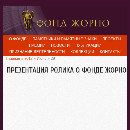
О ФОНДЕ
ПАМЯТНИКИ И ПАМЯТНЫЕ ЗНАКИ
ПРОЕКТЫ
ПРЕМИИ
НОВОСТИ
ПУБЛИКАЦИИ
ПРИЗНАНИЕ ДЕЯТЕЛЬНОСТИ
КОЛЛЕКЦИИ
КОНТАКТЫ
Главная
»
2012
»
Июнь
»
29
ПРЕЗЕНТАЦИЯ РОЛИКА О ФОНДЕ ЖОРНО