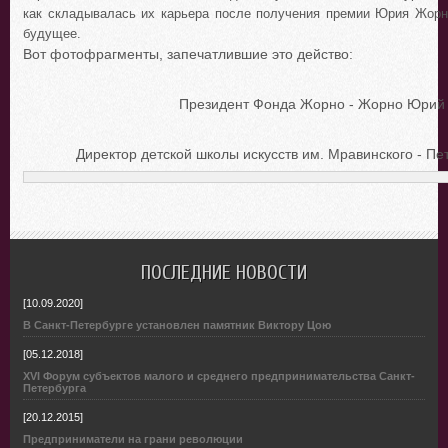
как складывалась их карьера после получения премии Юрия Жорно
будущее.
Вот фотофрагменты, запечатлившие это действо:
Президент Фонда Жорно - Жорно Юрий
Директор детской школы искусств им. Мравинского - П
ПОСЛЕДНИЕ НОВОСТИ
[10.09.2020]
В Санкт-Петербурге установлен памятник Виктору Цою
[05.12.2018]
XVI Форум субъектов малого и среднего предпринимательства Санкт-
Петербурга
[20.12.2015]
Предприниматели на грани революции