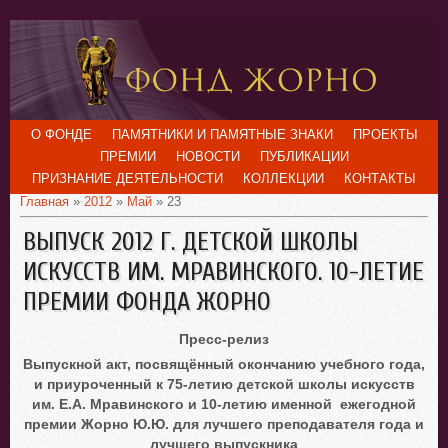
О ФОНДЕ
ПАМЯТНИКИ И ПАМЯТНЫЕ ЗНАКИ
ПРОЕКТЫ
ПРЕМИИ
НОВОСТИ
ПУБЛИКАЦИИ
ПРИЗНАНИЕ ДЕЯТЕЛЬНОСТИ
КОЛЛЕКЦИИ
КОНТАКТЫ
Главная
»
2012
»
Май
»
23
ВЫПУСК 2012 Г. ДЕТСКОЙ ШКОЛЫ
ИСКУССТВ ИМ. МРАВИНСКОГО. 10-ЛЕТИЕ
ПРЕМИИ ФОНДА ЖОРНО
Пресс-релиз
Выпускной акт, посвящённый окончанию учебного года,
и приуроченный к 75-летию детской школы искусств
им. Е.А. Мравинского и 10-летию именной
ежегодной
премии Жорно Ю.Ю. для лучшего преподавателя года и
лучшего выпускника