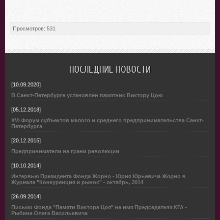
Просмотров
:
531
ПОСЛЕДНИЕ НОВОСТИ
[10.09.2020]
В Санкт-Петербурге установлен памятник Виктору Цою
[05.12.2018]
XVI Форум субъектов малого и среднего предпринимательства Санкт-
Петербурга
[20.12.2015]
Предприниматели на грани революции
[10.10.2014]
Интервью Президента Фонда Жорно - Юрия Юрьевича Жорно в
Журнале "Конкуренция и рынок" - октябрь, 2014
[26.09.2014]
Письмо Фонда "Памяти Виктора Цоя" на имя Председателя КГА -
Рыбина Олега Васильевича