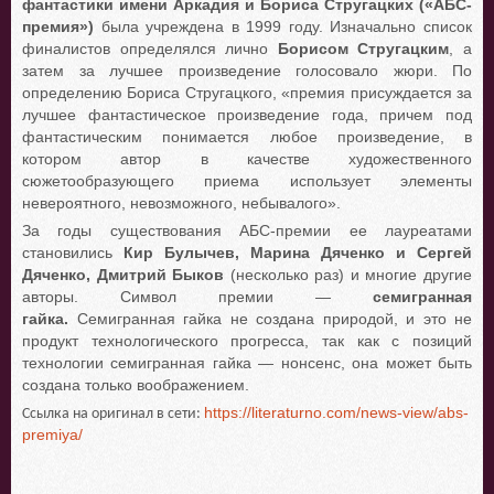
фантастики имени Аркадия и Бориса Стругацких («АБС-
премия»)
была учреждена в 1999 году. Изначально список
финалистов определялся лично
Борисом Стругацким
, а
затем за лучшее произведение голосовало жюри. По
определению Бориса Стругацкого, «премия присуждается за
лучшее фантастическое произведение года, причем под
фантастическим понимается любое произведение, в
котором автор в качестве художественного
сюжетообразующего приема использует элементы
невероятного, невозможного, небывалого».
За годы существования АБС-премии ее лауреатами
становились
Кир Булычев, Марина Дяченко и Сергей
Дяченко, Дмитрий Быков
(несколько раз) и многие другие
авторы. Символ премии —
семигранная
гайка.
Семигранная гайка не создана природой, и это не
продукт технологического прогресса, так как с позиций
технологии семигранная гайка — нонсенс, она может быть
создана только воображением.
https://literaturno.com/news-view/abs-
Ссылка на оригинал в сети:
premiya/