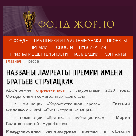
О ФОНДЕ
ПАМЯТНИКИ И ПАМЯТНЫЕ ЗНАКИ
ПРОЕКТЫ
ПРЕМИИ
НОВОСТИ
ПУБЛИКАЦИИ
ПРИЗНАНИЕ ДЕЯТЕЛЬНОСТИ
КОЛЛЕКЦИИ
КОНТАКТЫ
Главная
» Пресса
НАЗВАНЫ ЛАУРЕАТЫ ПРЕМИИ ИМЕНИ
БРАТЬЕВ СТРУГАЦКИХ
АБС-премия
определилась
с лауреатами 2020 года.
Обладателями семигранных гаек стали:
— в номинации «Художественная проза» —
Евгений
Филенко
с книгой «Очень странные миры»,
— в номинации «Критика и публицистика» —
Мария
Галина
с книгой «Hyperfiction».
Международная литературная премия в области