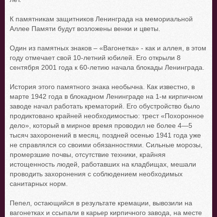
К памятникам защитников Ленинграда на мемориальной
Аллее Памяти будут возложены венки и цветы.
Один из памятных знаков – «Вагонетка» - как и аллея, в этом
году отмечает свой 10-летний юбилей. Его открыли 8
сентября 2001 года к 60-летию начала блокады Ленинграда.
История этого памятного знака необычна. Как известно, в
марте 1942 года в блокадном Ленинграде на 1-м кирпичном
заводе начал работать крематорий. Его обустройство было
продиктовано крайней необходимостью: трест «Похоронное
дело», который в мирное время проводил не более 4—5
тысяч захоронений в месяц, поздней осенью 1941 года уже
не справлялся со своими обязанностями. Сильные морозы,
промерзшие почвы, отсутствие техники, крайняя
истощенность людей, работавших на кладбищах, мешали
проводить захоронения с соблюдением необходимых
санитарных норм.
Пепел, остающийся в результате кремации, вывозили на
вагонетках и ссыпали в карьер кирпичного завода, на месте