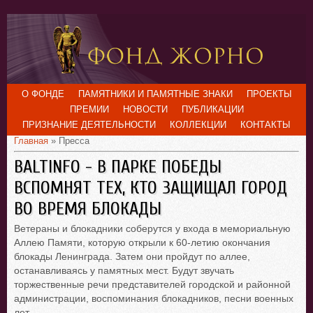
О ФОНДЕ
ПАМЯТНИКИ И ПАМЯТНЫЕ ЗНАКИ
ПРОЕКТЫ
ПРЕМИИ
НОВОСТИ
ПУБЛИКАЦИИ
ПРИЗНАНИЕ ДЕЯТЕЛЬНОСТИ
КОЛЛЕКЦИИ
КОНТАКТЫ
Главная
» Пресса
BALTINFO - В ПАРКЕ ПОБЕДЫ
ВСПОМНЯТ ТЕХ, КТО ЗАЩИЩАЛ ГОРОД
ВО ВРЕМЯ БЛОКАДЫ
Ветераны и блокадники соберутся у входа в мемориальную
Аллею Памяти, которую открыли к 60-летию окончания
блокады Ленинграда. Затем они пройдут по аллее,
останавливаясь у памятных мест. Будут звучать
торжественные речи представителей городской и районной
администрации, воспоминания блокадников, песни военных
лет.