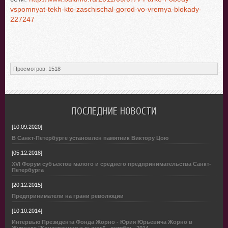
vspomnyat-tekh-kto-zaschischal-gorod-vo-vremya-blokady-
227247
Просмотров
:
1518
ПОСЛЕДНИЕ НОВОСТИ
[10.09.2020]
В Санкт-Петербурге установлен памятник Виктору Цою
[05.12.2018]
XVI Форум субъектов малого и среднего предпринимательства Санкт-
Петербурга
[20.12.2015]
Предприниматели на грани революции
[10.10.2014]
Интервью Президента Фонда Жорно - Юрия Юрьевича Жорно в