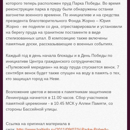
которого теперь расположен пруд Парка Победы. Во время
реконструкции парка в пруду были обнаружены останки
вагонетки военного времени. По инициативе и на средства
президента благотворительного Фонда Жорно – Юрия
Жорно - ее подняли со дна, отреставрировали и установили
на берегу пруда на гранитном постаменте в виде
стилизованных шпал. В композицию также включены
памятные доски, рассказывающие о военных событиях.
Каждый год в день начала блокады и в День Победы по
инициативе Центра гражданского сотрудничества
«Пулковский меридиан» на воду пруда спускается венок. 7
сентября венок будет также спущен на воду в память о тех,
кто защищал город на Неве.
Возложение цветов и венков к памятникам защитников
Ленинграда начнется в 11.00 часов. Сбор участников
памятной церемонии - в 10.45 МСК у Аллеи Памяти, со
стороны Бассейной улицы.
Ссылка на оригинал материала в
сети:
http://www.baltinfo.ru/2011/09/07/V-Parke-Pobedy-