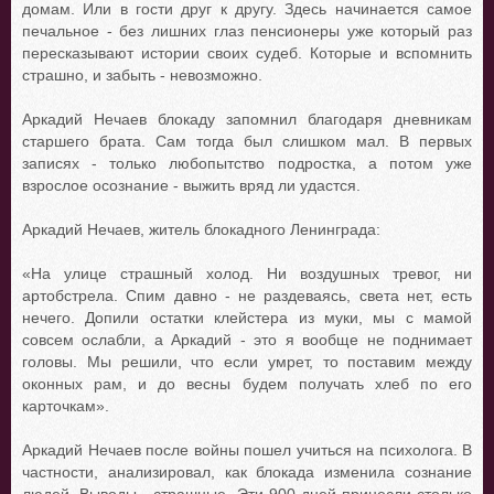
домам. Или в гости друг к другу. Здесь начинается самое
печальное - без лишних глаз пенсионеры уже который раз
пересказывают истории своих судеб. Которые и вспомнить
страшно, и забыть - невозможно.
Аркадий Нечаев блокаду запомнил благодаря дневникам
старшего брата. Сам тогда был слишком мал. В первых
записях - только любопытство подростка, а потом уже
взрослое осознание - выжить вряд ли удастся.
Аркадий Нечаев, житель блокадного Ленинграда:
«На улице страшный холод. Ни воздушных тревог, ни
артобстрела. Спим давно - не раздеваясь, света нет, есть
нечего. Допили остатки клейстера из муки, мы с мамой
совсем ослабли, а Аркадий - это я вообще не поднимает
головы. Мы решили, что если умрет, то поставим между
оконных рам, и до весны будем получать хлеб по его
карточкам».
Аркадий Нечаев после войны пошел учиться на психолога. В
частности, анализировал, как блокада изменила сознание