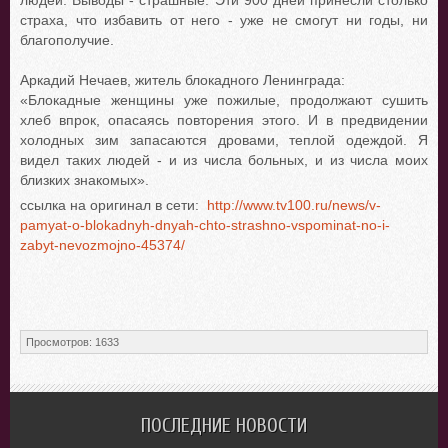
людей. Выводы - страшные. Эти 900 дней принесли столько
страха, что избавить от него - уже не смогут ни годы, ни
благополучие.
Аркадий Нечаев, житель блокадного Ленинграда:
«Блокадные женщины уже пожилые, продолжают сушить
хлеб впрок, опасаясь повторения этого. И в предвидении
холодных зим запасаются дровами, теплой одеждой. Я
видел таких людей - и из числа больных, и из числа моих
близких знакомых».
ссылка на оригинал в сети:
http://www.tv100.ru/news/v-
pamyat-o-blokadnyh-dnyah-chto-strashno-vspominat-no-i-
zabyt-nevozmojno-45374/
Просмотров
:
1633
ПОСЛЕДНИЕ НОВОСТИ