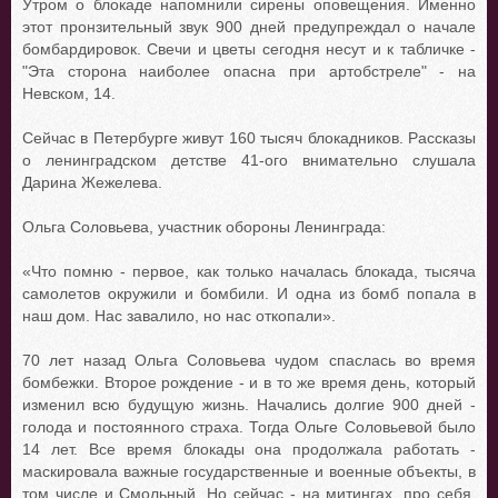
Утром о блокаде напомнили сирены оповещения. Именно
этот пронзительный звук 900 дней предупреждал о начале
бомбардировок. Свечи и цветы сегодня несут и к табличке -
"Эта сторона наиболее опасна при артобстреле" - на
Невском, 14.
Сейчас в Петербурге живут 160 тысяч блокадников. Рассказы
о ленинградском детстве 41-ого внимательно слушала
Дарина Жежелева.
Ольга Соловьева, участник обороны Ленинграда:
«Что помню - первое, как только началась блокада, тысяча
самолетов окружили и бомбили. И одна из бомб попала в
наш дом. Нас завалило, но нас откопали».
70 лет назад Ольга Соловьева чудом спаслась во время
бомбежки. Второе рождение - и в то же время день, который
изменил всю будущую жизнь. Начались долгие 900 дней -
голода и постоянного страха. Тогда Ольге Соловьевой было
14 лет. Все время блокады она продолжала работать -
маскировала важные государственные и военные объекты, в
том числе и Смольный. Но сейчас - на митингах, про себя,