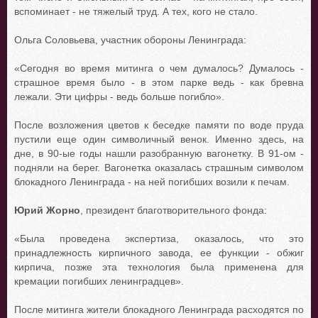
вспоминает - не тяжелый труд. А тех, кого не стало.
Ольга Соловьева, участник обороны Ленинграда:
«Сегодня во время митинга о чем думалось? Думалось -
страшное время было - в этом парке ведь - как бревна
лежали. Эти цифры - ведь больше погибло».
После возложения цветов к беседке памяти по воде пруда
пустили еще один символичный венок. Именно здесь, на
дне, в 90-ые годы нашли разобранную вагонетку. В 91-ом -
подняли на берег. Вагонетка оказалась страшным символом
блокадного Ленинграда - на ней погибших возили к печам.
Юрий Жорно
, президент благотворительного фонда:
«Была проведена экспертиза, оказалось, что это
принадлежность кирпичного завода, ее функции - обжиг
кирпича, позже эта технология была применена для
кремации погибших ленинградцев».
После митинга жители блокадного Ленинграда расходятся по