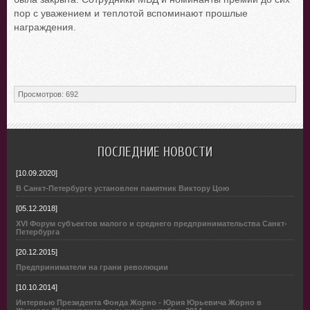
пор с уважением и теплотой вспоминают прошлые
награждения.
Просмотров
:
692
ПОСЛЕДНИЕ НОВОСТИ
[10.09.2020]
В Санкт-Петербурге установлен памятник Виктору Цою
[05.12.2018]
XVI Форум субъектов малого и среднего предпринимательства Санкт-
Петербурга
[20.12.2015]
Предприниматели на грани революции
[10.10.2014]
Интервью Президента Фонда Жорно - Юрия Юрьевича Жорно в