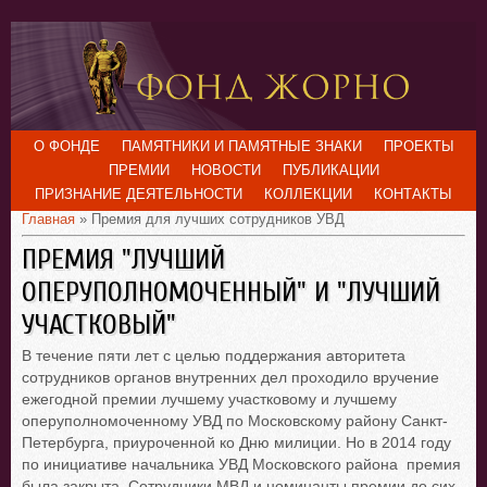
О ФОНДЕ
ПАМЯТНИКИ И ПАМЯТНЫЕ ЗНАКИ
ПРОЕКТЫ
ПРЕМИИ
НОВОСТИ
ПУБЛИКАЦИИ
ПРИЗНАНИЕ ДЕЯТЕЛЬНОСТИ
КОЛЛЕКЦИИ
КОНТАКТЫ
Главная
» Премия для лучших сотрудников УВД
ПРЕМИЯ "ЛУЧШИЙ
ОПЕРУПОЛНОМОЧЕННЫЙ" И "ЛУЧШИЙ
УЧАСТКОВЫЙ"
В течение пяти лет с целью поддержания авторитета
сотрудников органов внутренних дел проходило вручение
ежегодной премии лучшему участковому и лучшему
оперуполномоченному УВД по Московскому району Санкт-
Петербурга, приуроченной ко Дню милиции. Но в 2014 году
по инициативе начальника УВД Московского района премия
была закрыта. Сотрудники МВД и номинанты премии до сих