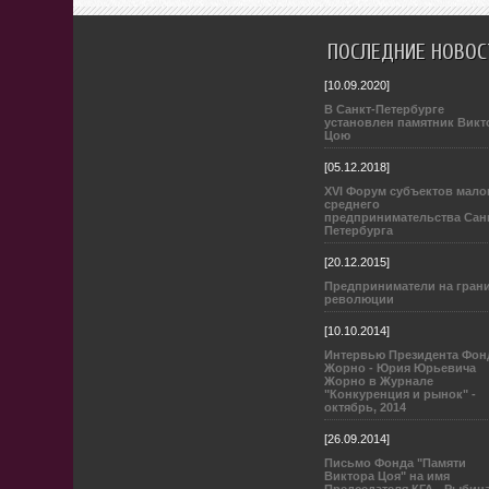
ПОСЛЕДНИЕ НОВОС
[10.09.2020]
В Санкт-Петербурге
установлен памятник Викт
Цою
[05.12.2018]
XVI Форум субъектов мало
среднего
предпринимательства Сан
Петербурга
[20.12.2015]
Предприниматели на гран
революции
[10.10.2014]
Интервью Президента Фон
Жорно - Юрия Юрьевича
Жорно в Журнале
"Конкуренция и рынок" -
октябрь, 2014
[26.09.2014]
Письмо Фонда "Памяти
Виктора Цоя" на имя
Председателя КГА - Рыбин