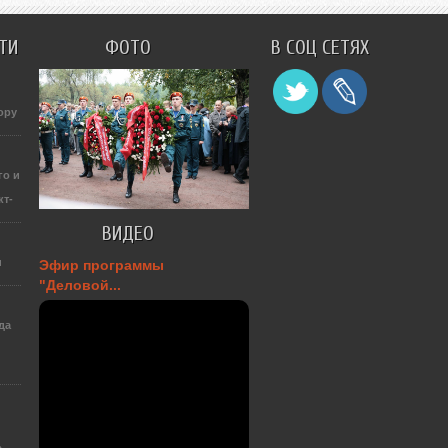
ТИ
ФОТО
В СОЦ СЕТЯХ
ору
го и
кт-
ВИДЕО
и
Эфир программы
"Деловой...
да
а