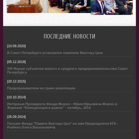
ПОСЛЕДНИЕ НОВОСТИ
[10.09.2020]
В Санкт-Петербурге установлен памятник Виктору Цою
[05.12.2018]
XVI Форум субъектов малого и среднего предпринимательства Санкт-
Петербурга
[20.12.2015]
Предприниматели на грани революции
[10.10.2014]
Интервью Президента Фонда Жорно - Юрия Юрьевича Жорно в
Журнале "Конкуренция и рынок" - октябрь, 2014
[26.09.2014]
Письмо Фонда "Памяти Виктора Цоя" на имя Председателя КГА -
Рыбина Олега Васильевича