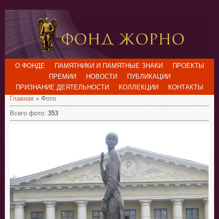
О ФОНДЕ
ПАМЯТНИКИ И ПАМЯТНЫЕ ЗНАКИ
ПРОЕКТЫ
ПРЕМИИ
НОВОСТИ
ПУБЛИКАЦИИ
ПРИЗНАНИЕ ДЕЯТЕЛЬНОСТИ
КОЛЛЕКЦИИ
КОНТАКТЫ
Главная
»
Фото
Всего фото:
353