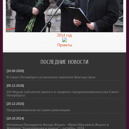
2014 год
Проекты
ПОСЛЕДНИЕ НОВОСТИ
[10.09.2020]
В Санкт-Петербурге установлен памятник Виктору Цою
[05.12.2018]
XVI Форум субъектов малого и среднего предпринимательства Санкт-
Петербурга
[20.12.2015]
Предприниматели на грани революции
[10.10.2014]
Интервью Президента Фонда Жорно - Юрия Юрьевича Жорно в
Журнале "Конкуренция и рынок" - октябрь, 2014