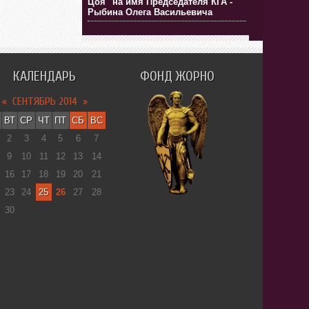
Цоя" на имя Председателя КГА -
Рыбина Олега Васильевича
КАЛЕНДАРЬ
ФОНД ЖОРНО
«
СЕНТЯБРЬ 2014
»
ВТ
СР
ЧТ
ПТ
СБ
ВС
2
3
4
5
6
7
9
10
11
12
13
14
16
17
18
19
20
21
23
24
25
26
27
28
30