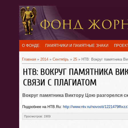
О ФОНДЕ
ПАМЯТНИКИ И ПАМЯТНЫЕ ЗНАКИ
ПРОЕК
Главная
»
2014
»
Сентябрь
»
25
» НТВ: Вокруг памятника Ви
НТВ: ВОКРУГ ПАМЯТНИКА ВИ
СВЯЗИ С ПЛАГИАТОМ
Вокруг памятника Виктору Цою разгорелся ск
Подробнее на НТВ.Ru:
http://www.ntv.ru/novosti/1221479#i
Просмотров
:
1909