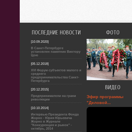
ПОСЛЕДНИЕ НОВОСТИ
ФОТО
[10.09.2020]
В Санкт-Петербурге
установлен памятник Виктору
Цою
[05.12.2018]
XVI Форум субъектов малого и
среднего
предпринимательства Санкт-
Петербурга
ВИДЕО
[20.12.2015]
Предприниматели на грани
Эфир программы
революции
"Деловой...
[10.10.2014]
Интервью Президента Фонда
Жорно - Юрия Юрьевича
Жорно в Журнале
"Конкуренция и рынок" -
октябрь, 2014